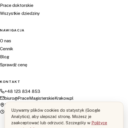
Prace doktorskie
Wszystkie dziedziny
NAWIGACJA
O nas
Cennik
Blog
Sprawdź cenę
KONTAKT
+48 123 834 853
biuro@PraceMagisterskieKrakow.pl
Kraków i cała Polska
Używamy plików cookies do statystyk (Google
Pon–Sob: 9:00 – 20:00
Analytics), aby ulepszać stronę. Możesz je
zaakceptować lub odrzucić. Szczegóły w
Polityce