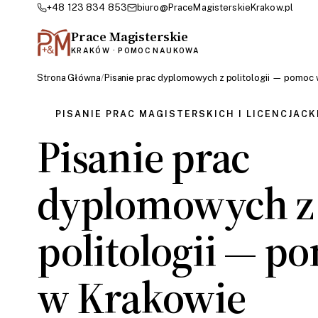
+48 123 834 853
biuro@PraceMagisterskieKrakow.pl
Prace Magisterskie
KRAKÓW · POMOC NAUKOWA
Strona Główna
/
Pisanie prac dyplomowych z politologii — pomoc
PISANIE PRAC MAGISTERSKICH I LICENCJACK
Pisanie prac
dyplomowych z
politologii — p
w Krakowie