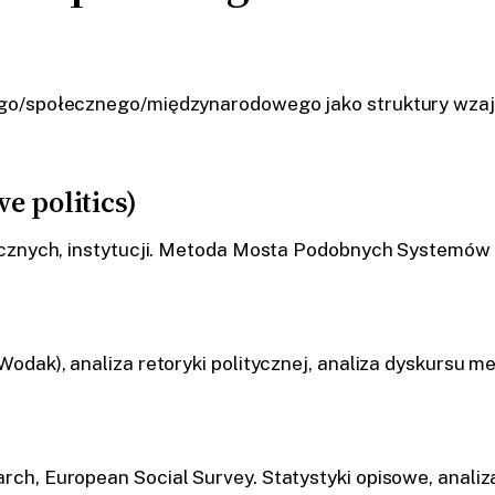
ego/społecznego/międzynarodowego jako struktury wza
e politics)
licznych, instytucji. Metoda Mosta Podobnych Systemó
dak), analiza retoryki politycznej, analiza dyskursu m
h, European Social Survey. Statystyki opisowe, analiz