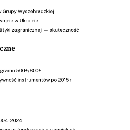
ów Grupy Wyszehradzkiej
ojnie w Ukrainie
lityki zagranicznej — skuteczność
iczne
rogramu 500+/800+
ywność instrumentów po 2015 r.
2004–2024
tyczny o funduszach europejskich