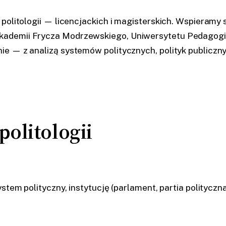
politologii — licencjackich i magisterskich. Wspieramy
ademii Frycza Modrzewskiego, Uniwersytetu Pedagogicz
ie — z analizą systemów politycznych, polityk public
olitologii
ystem polityczny, instytucję (parlament, partia politycz