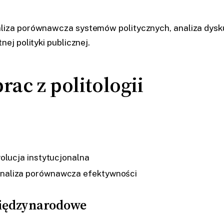
za porównawcza systemów politycznych, analiza dyskur
j polityki publicznej.
ac z politologii
t
olucja instytucjonalna
naliza porównawcza efektywności
międzynarodowe