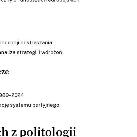
oncepcji odstraszania
aliza strategii i wdrożeń
cze
1989–2024
ację systemu partyjnego
 z politologii