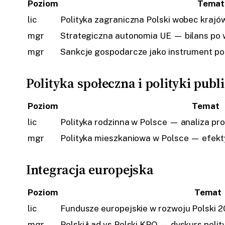
Poziom
Temat
lic
Polityka zagraniczna Polski wobec kraj
mgr
Strategiczna autonomia UE — bilans po w
mgr
Sankcje gospodarcze jako instrument po
Polityka społeczna i polityki publ
Poziom
Temat
lic
Polityka rodzinna w Polsce — analiza p
mgr
Polityka mieszkaniowa w Polsce — efekt
Integracja europejska
Poziom
Temat
lic
Fundusze europejskie w rozwoju Polski 
mgr
Polski Ład vs Polski KPO — dyskurs poli