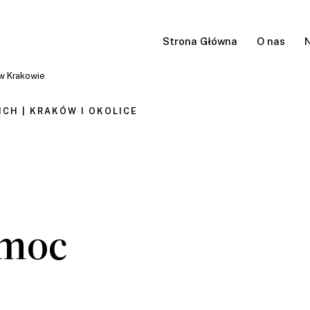
Strona Główna
O nas
N
 w Krakowie
ICH | KRAKÓW I OKOLICE
omoc