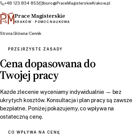
+48 123 834 853
biuro@PraceMagisterskieKrakow.pl
Prace Magisterskie
KRAKÓW · POMOC NAUKOWA
Strona Główna
/
Cennik
PRZEJRZYSTE ZASADY
Cena dopasowana do
Twojej pracy
Każde zlecenie wyceniamy indywidualnie — bez
ukrytych kosztów. Konsultacja i plan pracy są zawsze
bezpłatne. Poniżej pokazujemy, co wpływa na
ostateczną cenę.
CO WPŁYWA NA CENĘ