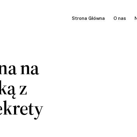
Strona Główna
O nas
N
na na
ką z
ekrety