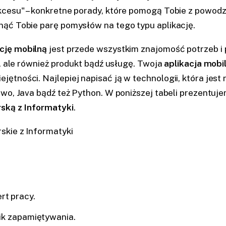
kcesu" – konkretne porady, które pomogą Tobie z powo
ąć Tobie parę pomysłów na tego typu aplikację.
ację mobilną
jest przede wszystkim znajomość potrzeb i pr
ą, ale również produkt bądź usługę. Twoja
aplikacja mobi
tności. Najlepiej napisać ją w technologii, która jest n
owo, Java bądź też Python. W poniższej tabeli prezentu
rską z Informatyki
.
skie z Informatyki
rt pracy.
nik zapamiętywania.