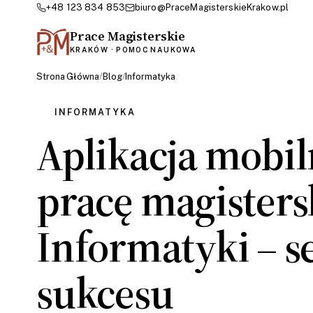
+48 123 834 853
biuro@PraceMagisterskieKrakow.pl
Prace Magisterskie
KRAKÓW · POMOC NAUKOWA
Strona Główna
/
Blog
/
Informatyka
INFORMATYKA
Aplikacja mobil
pracę magisters
Informatyki – s
sukcesu