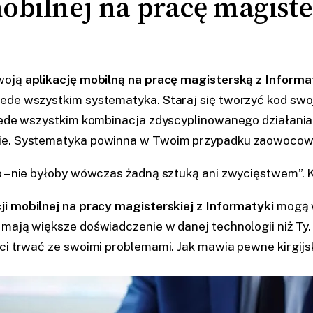
obilnej na pracę magiste
swoją
aplikację mobilną na pracę magisterską z Informa
ede wszystkim systematyka. Staraj się tworzyć kod swoj
zede wszystkim kombinacja zdyscyplinowanego działania o
ie. Systematyka powinna w Twoim przypadku zaowocować 
o – nie byłoby wówczas żadną sztuką ani zwycięstwem”.
ji mobilnej na pracy magisterskiej z Informatyki
mogą wy
mają większe doświadczenie w danej technologii niż Ty. 
ci trwać ze swoimi problemami. Jak mawia pewne kirgijs